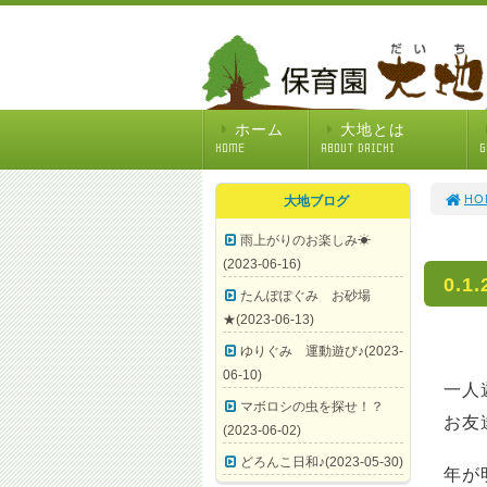
ホーム
大地とは
HOME
ABOUT DAICHI
G
HO
大地ブログ
雨上がりのお楽しみ☀
(2023-06-16)
0.1
たんぽぽぐみ お砂場
★(2023-06-13)
ゆりぐみ 運動遊び♪(2023-
06-10)
一人
マボロシの虫を探せ！？
お友
(2023-06-02)
どろんこ日和♪(2023-05-30)
年が