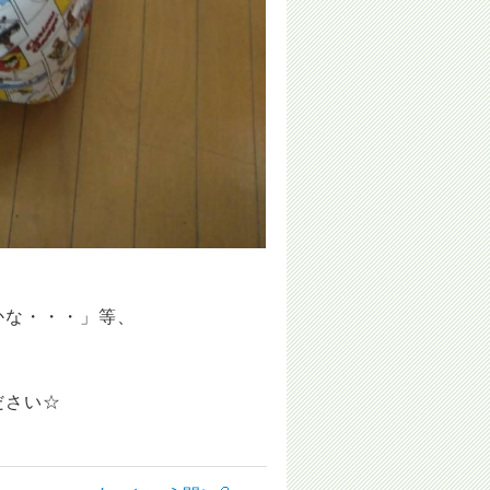
。
かな・・・」等、
ださい☆