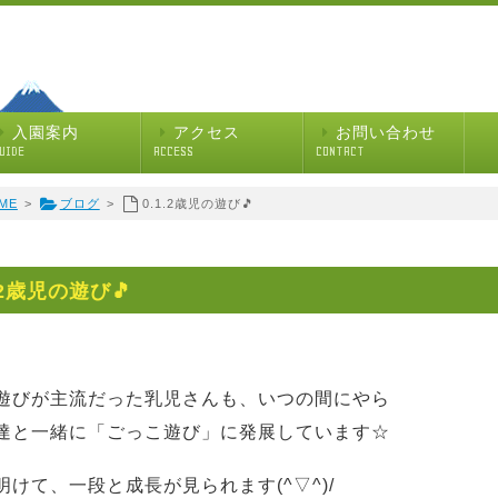
入園案内
アクセス
お問い合わせ
UIDE
ACCESS
CONTACT
ME
>
ブログ
>
0.1.2歳児の遊び🎵
.2歳児の遊び🎵
遊びが主流だった乳児さんも、いつの間にやら
達と一緒に「ごっこ遊び」に発展しています☆
明けて、一段と成長が見られます(^▽^)/