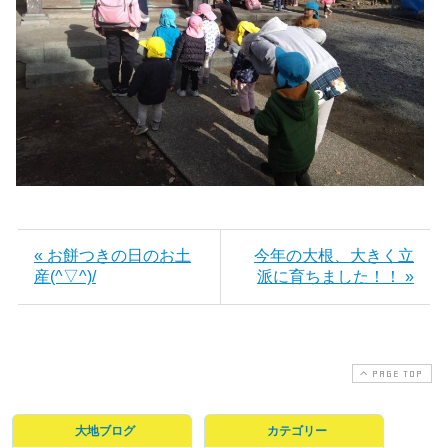
« お餅つきの日のお土
今年の大根、大きく立
産(^▽^)/
派に育ちました！！ »
PAGE TOP
大地ブログ
カテゴリー