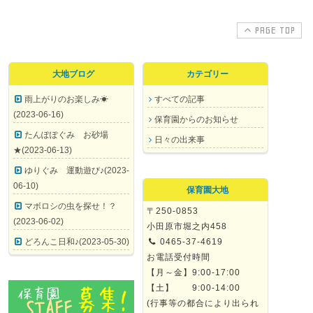
PAGE TOP
大地ブログ
カテゴリー
雨上がりのお楽しみ☀
すべての記事
(2023-06-16)
保育園からのお知らせ
たんぽぽぐみ お砂場
日々の出来事
★(2023-06-13)
ゆりぐみ 運動遊び♪(2023-
06-10)
保育園大地
マボロシの虫を探せ！？
〒250-0853
(2023-06-02)
小田原市堀之内458
どろんこ日和♪(2023-05-30)
0465-37-4619
お電話受付時間
【月～金】9:00-17:00
【土】 9:00-14:00
(行事等の都合により出られ