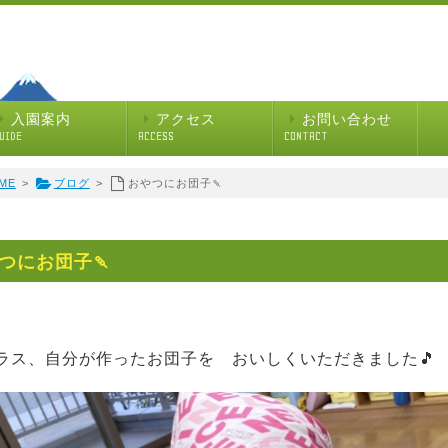
入園案内
アクセス
お問い合わせ
UIDE
ACCESS
CONTACT
ME
>
ブログ
>
おやつにお団子🍡
つにお団子🍡
ラス、自分が作ったお団子を おいしくいただきました🎵