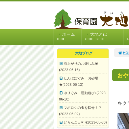
ホーム
大地とは
HOME
ABOUT DAICHI
G
HO
大地ブログ
雨上がりのお楽しみ☀
(2023-06-16)
おや
たんぽぽぐみ お砂場
★(2023-06-13)
ゆりぐみ 運動遊び♪(2023-
06-10)
各ク
マボロシの虫を探せ！？
(2023-06-02)
どろんこ日和♪(2023-05-30)