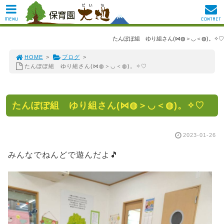
MENU
CONTACT
たんぽぽ組 ゆり組さん(⋈◍＞◡＜◍)。✧♡
HOME
>
ブログ
>
たんぽぽ組 ゆり組さん(⋈◍＞◡＜◍)。✧♡
たんぽぽ組 ゆり組さん(⋈◍＞◡＜◍)。✧♡
2023-01-26
みんなでねんどで遊んだよ🎵