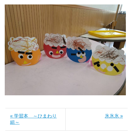
« 学習本 ～ひまわり
氷氷氷 »
組～