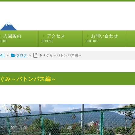
入園案内
アクセス
お問い合わせ
UIDE
ACCESS
CONTACT
ME
>
ブログ
>
ゆりぐみ～バトンパス編～
ぐみ～バトンパス編～