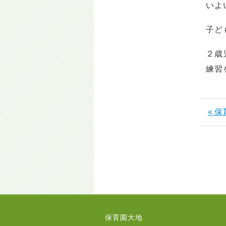
いよ
子ど
２歳
練習
« 
保育園大地