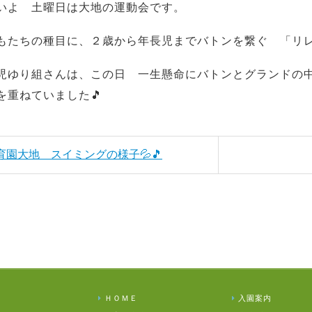
いよ 土曜日は大地の運動会です。
もたちの種目に、２歳から年長児までバトンを繋ぐ 「リ
児ゆり組さんは、この日 一生懸命にバトンとグランドの
を重ねていました🎵
保育園大地 スイミングの様子💦🎵
ＨＯＭＥ
入園案内