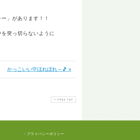
レー」があります！！
中を突っ切らないように
かっこいい💛ほれぼれ～🎵 »
PAGE TOP
プライバシーポリシー