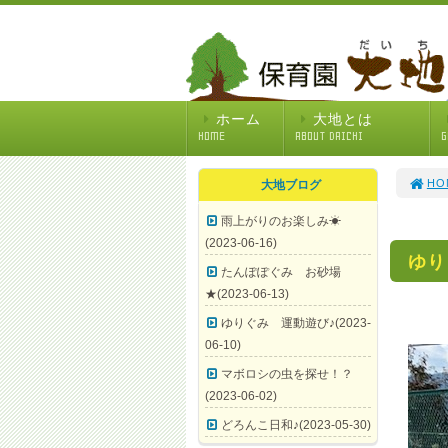
ホーム
大地とは
HOME
ABOUT DAICHI
G
HO
大地ブログ
雨上がりのお楽しみ☀
(2023-06-16)
ゆり
たんぽぽぐみ お砂場
★(2023-06-13)
ゆりぐみ 運動遊び♪(2023-
06-10)
マボロシの虫を探せ！？
(2023-06-02)
どろんこ日和♪(2023-05-30)