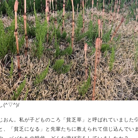
(^▽^)/
じおん。私が子どものころ「貧乏草」と呼ばれていました
と、「貧乏になる」と先輩たちに教えられて信じ込んでい