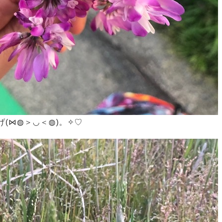
げ(⋈◍＞◡＜◍)。✧♡