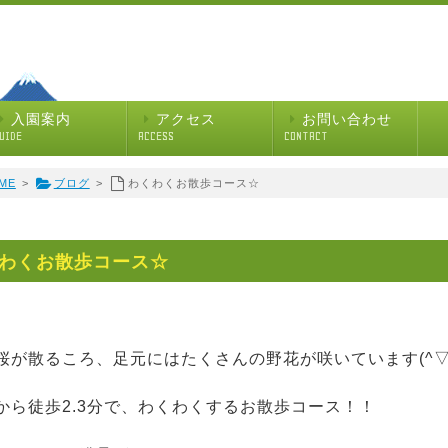
入園案内
アクセス
お問い合わせ
UIDE
ACCESS
CONTACT
ME
>
ブログ
>
わくわくお散歩コース☆
わくお散歩コース☆
桜が散るころ、足元にはたくさんの野花が咲いています(^▽^
から徒歩2.3分で、わくわくするお散歩コース！！