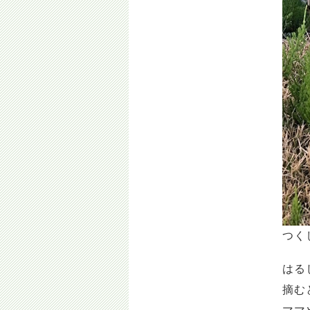
つくし
はる
摘む