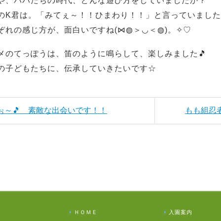
や、パパたちの時代、どんな遊び方をしていましたか？
のK君は。「みてぇ～！！ひまわり！！」と言っていまし
ぞれの感じ方が、面白いですね(⋈◍＞◡＜◍)。✧♡
メのてっぽうは、笛のように鳴らして、楽しみました🎵
の子どもたちに、伝承していきたいです☆
もぉ～🎵 素敵な出会いです！！
もも組忍
ＨＯＭＥ
入園案内