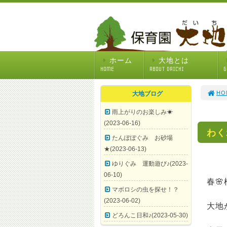
ホーム
大地とは
HOME
ABOUT DAICHI
G
HO
大地ブログ
雨上がりのお楽しみ☀
(2023-06-16)
わく
たんぽぽぐみ お砂場
★(2023-06-13)
ゆりぐみ 運動遊び♪(2023-
06-10)
春
マボロシの虫を探せ！？
(2023-06-02)
大地
どろんこ日和♪(2023-05-30)