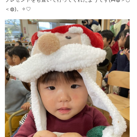
＜◍)。✧♡