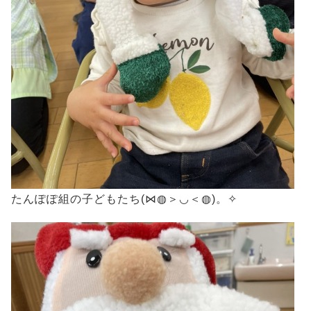
たんぽぽ組の子どもたち(⋈◍＞◡＜◍)。✧