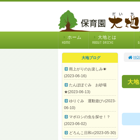
ホーム
大地とは
HOME
ABOUT DAICHI
G
HO
大地ブログ
雨上がりのお楽しみ☀
(2023-06-16)
大地
たんぽぽぐみ お砂場
★(2023-06-13)
ゆりぐみ 運動遊び♪(2023-
06-10)
マボロシの虫を探せ！？
(2023-06-02)
どろんこ日和♪(2023-05-30)