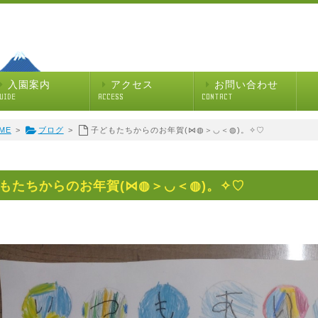
入園案内
アクセス
お問い合わせ
UIDE
ACCESS
CONTACT
ME
>
ブログ
>
子どもたちからのお年賀(⋈◍＞◡＜◍)。✧♡
もたちからのお年賀(⋈◍＞◡＜◍)。✧♡