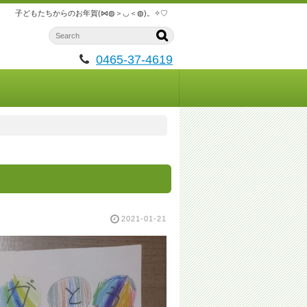
子どもたちからのお年賀(⋈◍＞◡＜◍)。✧♡
0465-37-4619
2021-01-21