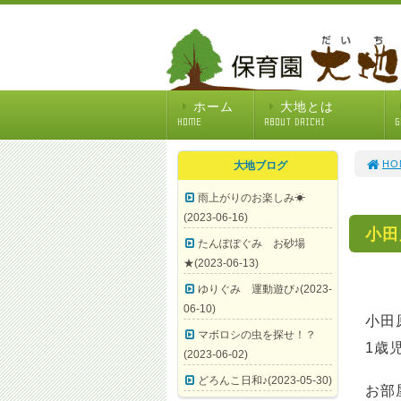
ホーム
大地とは
HOME
ABOUT DAICHI
G
HO
大地ブログ
雨上がりのお楽しみ☀
(2023-06-16)
小田
たんぽぽぐみ お砂場
★(2023-06-13)
ゆりぐみ 運動遊び♪(2023-
06-10)
小田
マボロシの虫を探せ！？
1歳
(2023-06-02)
どろんこ日和♪(2023-05-30)
お部