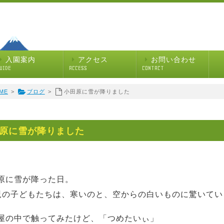
入園案内
アクセス
お問い合わせ
UIDE
ACCESS
CONTACT
ME
>
ブログ
>
小田原に雪が降りました
原に雪が降りました
原に雪が降った日。
児の子どもたちは、寒いのと、空からの白いものに驚いていまし
屋の中で触ってみたけど、「つめたいぃ」