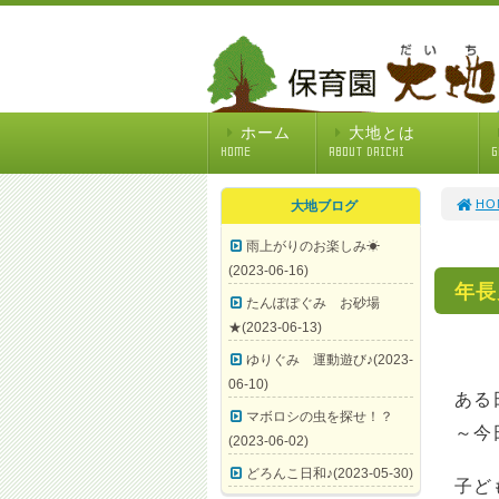
ホーム
大地とは
HOME
ABOUT DAICHI
G
HO
大地ブログ
雨上がりのお楽しみ☀
(2023-06-16)
年長
たんぽぽぐみ お砂場
★(2023-06-13)
ゆりぐみ 運動遊び♪(2023-
06-10)
ある
マボロシの虫を探せ！？
～今
(2023-06-02)
どろんこ日和♪(2023-05-30)
子ど