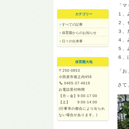
「マ
１、
カテゴリー
２、
すべての記事
３、
保育園からのお知らせ
４、
日々の出来事
５、
６、
保育園大地
〒250-0853
「お
小田原市堀之内458
0465-37-4619
さて
お電話受付時間
【月～金】9:00-17:00
【土】 9:00-14:00
(行事等の都合により出られ
ない場合があります。)