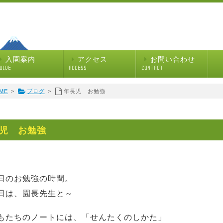
入園案内
アクセス
お問い合わせ
UIDE
ACCESS
CONTACT
ME
>
ブログ
>
年長児 お勉強
児 お勉強
日のお勉強の時間。
日は、園長先生と～
もたちのノートには、「せんたくのしかた」