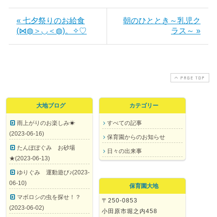
« 七夕祭りのお給食
朝のひととき～乳児ク
(⋈◍＞◡＜◍)。✧♡
ラス～ »
PAGE TOP
大地ブログ
カテゴリー
雨上がりのお楽しみ☀
すべての記事
(2023-06-16)
保育園からのお知らせ
たんぽぽぐみ お砂場
日々の出来事
★(2023-06-13)
ゆりぐみ 運動遊び♪(2023-
06-10)
保育園大地
マボロシの虫を探せ！？
〒250-0853
(2023-06-02)
小田原市堀之内458