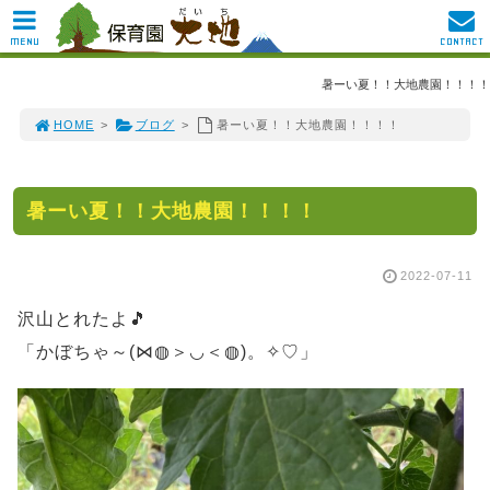
MENU
CONTACT
暑ーい夏！！大地農園！！！！
HOME
>
ブログ
>
暑ーい夏！！大地農園！！！！
暑ーい夏！！大地農園！！！！
2022-07-11
沢山とれたよ🎵
「かぼちゃ～(⋈◍＞◡＜◍)。✧♡」