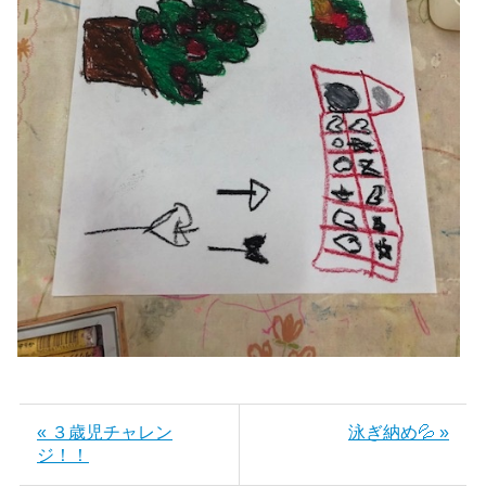
« ３歳児チャレン
泳ぎ納め💦 »
ジ！！