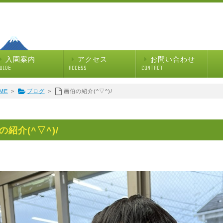
入園案内
アクセス
お問い合わせ
UIDE
ACCESS
CONTACT
ME
>
ブログ
>
画伯の紹介(^▽^)/
の紹介(^▽^)/