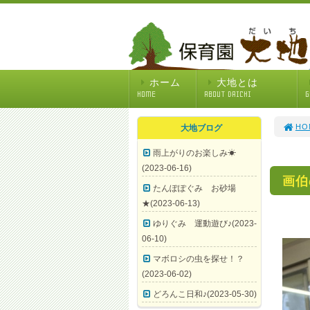
ホーム
大地とは
HOME
ABOUT DAICHI
G
HO
大地ブログ
雨上がりのお楽しみ☀
(2023-06-16)
画伯
たんぽぽぐみ お砂場
★(2023-06-13)
ゆりぐみ 運動遊び♪(2023-
06-10)
マボロシの虫を探せ！？
(2023-06-02)
どろんこ日和♪(2023-05-30)