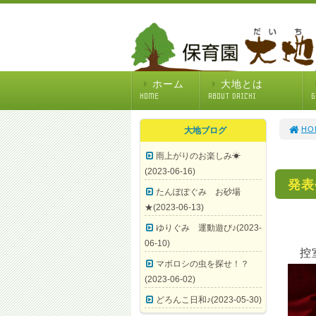
ホーム
大地とは
HOME
ABOUT DAICHI
G
HO
大地ブログ
雨上がりのお楽しみ☀
(2023-06-16)
発表
たんぽぽぐみ お砂場
★(2023-06-13)
ゆりぐみ 運動遊び♪(2023-
06-10)
控室
マボロシの虫を探せ！？
(2023-06-02)
どろんこ日和♪(2023-05-30)