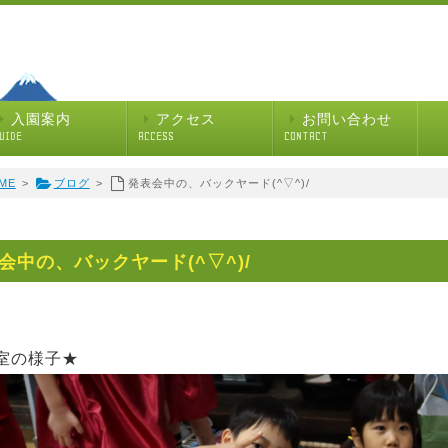
入園案内
アクセス
お問い合わせ
UIDE
ACCESS
CONTACT
ME
>
ブログ
>
発表会中の、バックヤード(^▽^)/
会中の、バックヤード(^▽^)/
の様子★