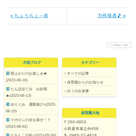
« ちょうちょ～🦋
力作発表🎵 »
PAGE TOP
大地ブログ
カテゴリー
雨上がりのお楽しみ☀
すべての記事
(2023-06-16)
保育園からのお知らせ
たんぽぽぐみ お砂場
日々の出来事
★(2023-06-13)
ゆりぐみ 運動遊び♪(2023-
06-10)
保育園大地
マボロシの虫を探せ！？
〒250-0853
(2023-06-02)
小田原市堀之内458
どろんこ日和♪(2023-05-30)
0465-37-4619