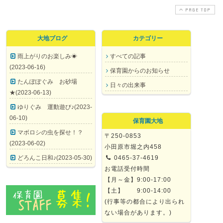
PAGE TOP
大地ブログ
カテゴリー
雨上がりのお楽しみ☀
すべての記事
(2023-06-16)
保育園からのお知らせ
たんぽぽぐみ お砂場
日々の出来事
★(2023-06-13)
ゆりぐみ 運動遊び♪(2023-
06-10)
保育園大地
マボロシの虫を探せ！？
〒250-0853
(2023-06-02)
小田原市堀之内458
どろんこ日和♪(2023-05-30)
0465-37-4619
お電話受付時間
【月～金】9:00-17:00
【土】 9:00-14:00
(行事等の都合により出られ
ない場合があります。)