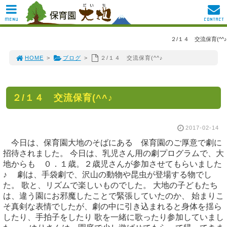
MENU
CONTACT
２/１４ 交流保育(^^♪
HOME
>
ブログ
>
２/１４ 交流保育(^^♪
２/１４ 交流保育(^^♪
2017-02-14
今日は、保育園大地のそばにある 保育園のご厚意で劇に
招待されました。 今日は、乳児さん用の劇プログラムで、大
地からも ０．１歳。２歳児さんが参加させてもらいました
♪ 劇は、手袋劇で、沢山の動物や昆虫が登場する物でし
た。 歌と、リズムで楽しいものでした。 大地の子どもたち
は、違う園にお邪魔したことで緊張していたのか、 始まりこ
そ真剣な表情でしたが、劇の中に引き込まれると身体を揺ら
したり、手拍子をしたり 歌を一緒に歌ったり参加していまし