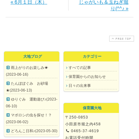
« 6月１日（木）
じゃがいも＆玉ねぎ堀
り(^^♪ »
PAGE TOP
大地ブログ
カテゴリー
雨上がりのお楽しみ☀
すべての記事
(2023-06-16)
保育園からのお知らせ
たんぽぽぐみ お砂場
日々の出来事
★(2023-06-13)
ゆりぐみ 運動遊び♪(2023-
06-10)
保育園大地
マボロシの虫を探せ！？
〒250-0853
(2023-06-02)
小田原市堀之内458
どろんこ日和♪(2023-05-30)
0465-37-4619
お電話受付時間