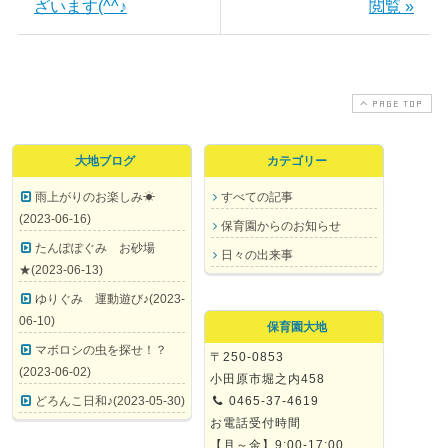
ざいます(^^♪
閲覧 »
PAGE TOP
大地ブログ
カテゴリー
雨上がりのお楽しみ☀
すべての記事
(2023-06-16)
保育園からのお知らせ
たんぽぽぐみ お砂場
日々の出来事
★(2023-06-13)
ゆりぐみ 運動遊び♪(2023-
06-10)
保育園大地
マボロシの虫を探せ！？
〒250-0853
(2023-06-02)
小田原市堀之内458
どろんこ日和♪(2023-05-30)
0465-37-4619
お電話受付時間
【月～金】9:00-17:00