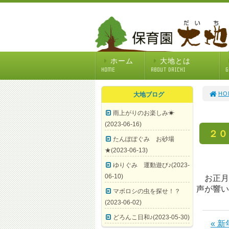
ホーム
大地とは
HOME
ABOUT DAICHI
G
HO
大地ブログ
雨上がりのお楽しみ☀
(2023-06-16)
２０
たんぽぽぐみ お砂場
★(2023-06-13)
ゆりぐみ 運動遊び♪(2023-
06-10)
お正月
声が響い
マボロシの虫を探せ！？
(2023-06-02)
どろんこ日和♪(2023-05-30)
« 